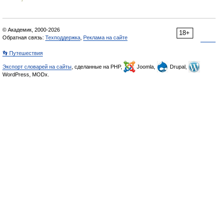
© Академик, 2000-2026
18+
Обратная связь:
Техподдержка
,
Реклама на сайте
👣 Путешествия
Экспорт словарей на сайты
, сделанные на PHP,
Joomla,
Drupal,
WordPress, MODx.