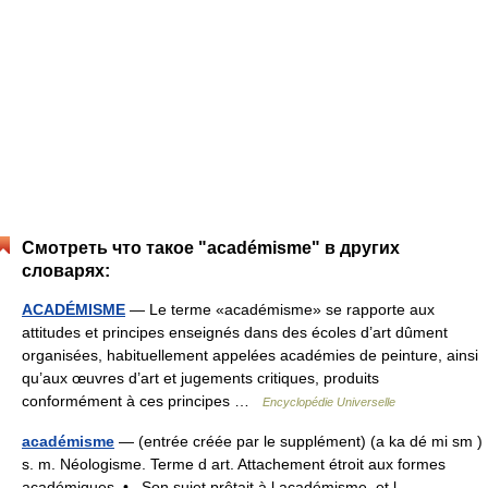
Смотреть что такое "académisme" в других
словарях:
ACADÉMISME
— Le terme «académisme» se rapporte aux
attitudes et principes enseignés dans des écoles d’art dûment
organisées, habituellement appelées académies de peinture, ainsi
qu’aux œuvres d’art et jugements critiques, produits
conformément à ces principes …
Encyclopédie Universelle
académisme
— (entrée créée par le supplément) (a ka dé mi sm )
s. m. Néologisme. Terme d art. Attachement étroit aux formes
académiques. • Son sujet prêtait à l académisme, et l