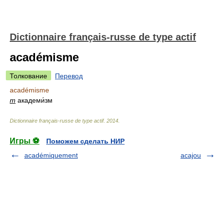
Dictionnaire français-russe de type actif
académisme
Толкование
Перевод
académisme
m
академи́зм
Dictionnaire français-russe de type actif
.
2014
.
Игры ⚽
Поможем сделать НИР
académiquement
acajou