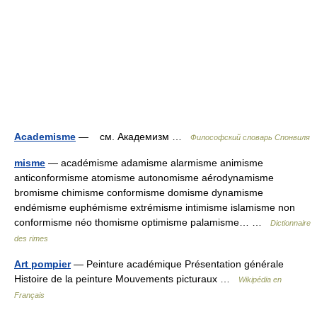
Academisme
— см. Академизм …
Философский словарь Спонвиля
misme
— académisme adamisme alarmisme animisme
anticonformisme atomisme autonomisme aérodynamisme
bromisme chimisme conformisme domisme dynamisme
endémisme euphémisme extrémisme intimisme islamisme non
conformisme néo thomisme optimisme palamisme… …
Dictionnaire
des rimes
Art pompier
— Peinture académique Présentation générale
Histoire de la peinture Mouvements picturaux …
Wikipédia en
Français